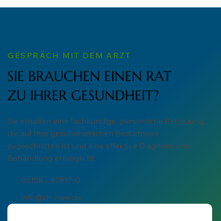
GESPRÄCH MIT DEM ARZT
SIE BRAUCHEN EINEN RAT
ZU IHRER GESUNDHEIT?
Sie erhalten eine fachkundige, persönliche Betreuung,
die auf Ihre gesundheitlichen Bedürfnisse
zugeschnitten ist und eine effektive Diagnose und
Behandlung ermöglicht.
06158 - 87817-0
info@dr-zare.de